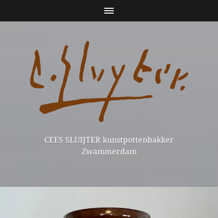
CEES SLUIJTER kunstpottenbakker
Zwammerdam