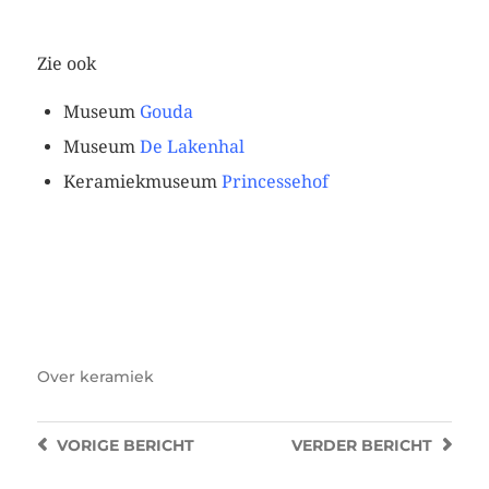
Zie ook
Museum
Gouda
Museum
De Lakenhal
Keramiekmuseum
Princessehof
grijs bolvaasje
lichtbruine hoge vaas
lichtbruine basisvaas
Over
keramiek
VORIGE
BERICHT
VERDER
BERICHT