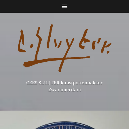
CEES SLUIJTER kunstpottenbakker
Zwammerdam