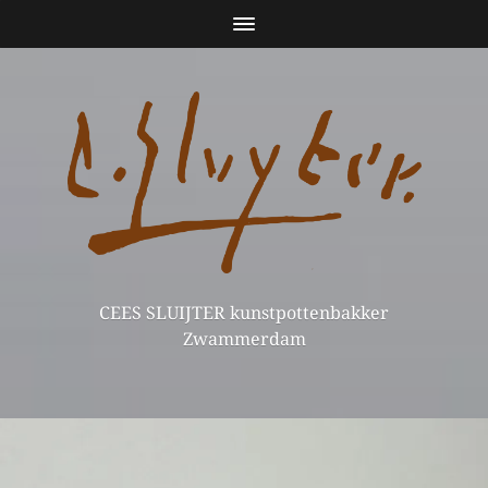
CEES SLUIJTER kunstpottenbakker
Zwammerdam