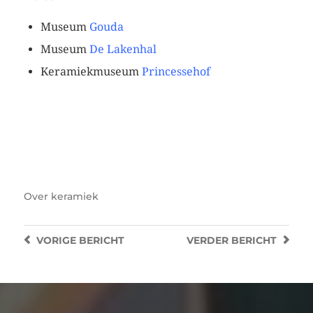
Museum
Gouda
Museum
De Lakenhal
Keramiekmuseum
Princessehof
lichtbruine hoge vaas
bruingrijze basisvaas
Bruingrijze cache-pot
Over
keramiek
VORIGE
BERICHT
VERDER
BERICHT