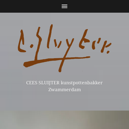
CEES SLUIJTER kunstpottenbakker
Zwammerdam