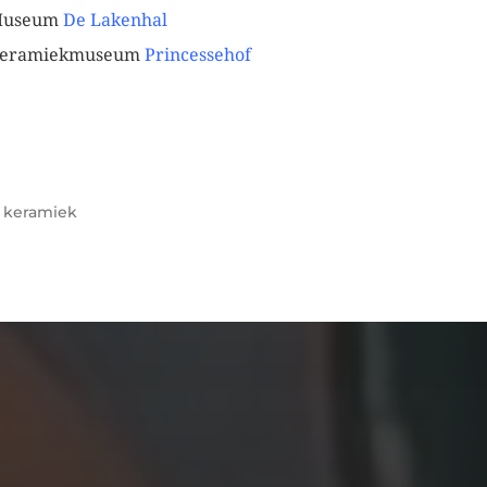
useum
De Lakenhal
eramiekmuseum
Princessehof
rn mini vaasje
grijs vaasje
Hagelwit vaasje
r
keramiek