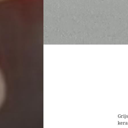
Grij
ker