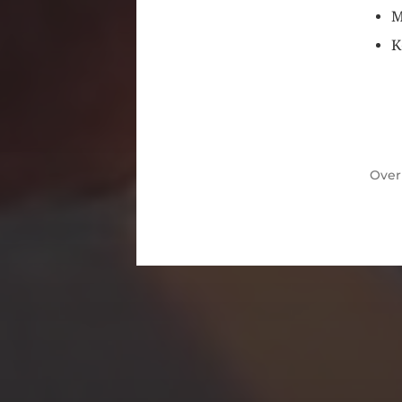
M
K
mode
Ove