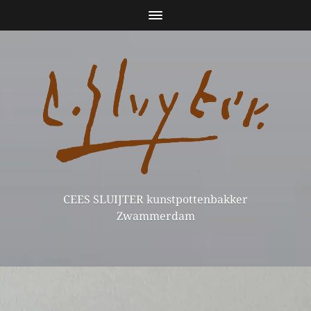
CEES SLUIJTER kunstpottenbakker
Zwammerdam