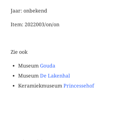
Jaar: onbekend
Item: 2022003/on/on
Zie ook
Museum
Gouda
Museum
De Lakenhal
Keramiekmuseum
Princessehof
grijs mini vaasje
retro groen vaasje
roomwit vaasje